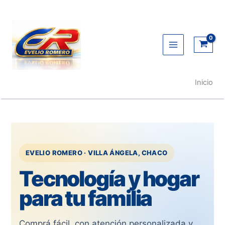
Ir
al
contenido
Inicio
EVELIO ROMERO · VILLA ÁNGELA, CHACO
Tecnología y hogar
para tu familia
Comprá fácil, con atención personalizada y