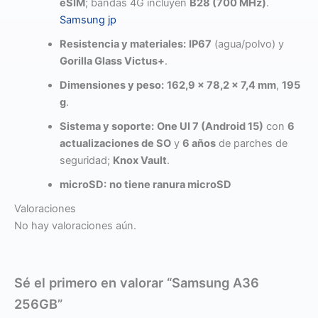
eSIM
; bandas 4G incluyen
B28 (700 MHz)
.
Samsung jp
Resistencia y materiales:
IP67
(agua/polvo) y
Gorilla Glass Victus+
.
Dimensiones y peso:
162,9 × 78,2 × 7,4 mm
,
195
g
.
Sistema y soporte:
One UI 7 (Android 15)
con
6
actualizaciones de SO
y
6 años
de parches de
seguridad;
Knox Vault
.
microSD:
no tiene ranura microSD
Valoraciones
No hay valoraciones aún.
Sé el primero en valorar “Samsung A36
256GB”