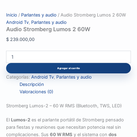
Inicio
/
Parlantes y audio
/ Audio Stromberg Lumos 2 60W
Android Tv
,
Parlantes y audio
Audio Stromberg Lumos 2 60W
$
239.000,00
Audio
Stromberg
Lumos
Agregar al carrito
2
Categorías:
Android Tv
,
Parlantes y audio
60W
cantidad
Descripción
Valoraciones (0)
Stromberg Lumos-2 – 60 W RMS (Bluetooth, TWS, LED)
El
Lumos-2
es el parlante portátil de Stromberg pensado
para fiestas y reuniones que necesitan potencia real sin
complicaciones. Sus
60 W RMS
y el sistema con
dos