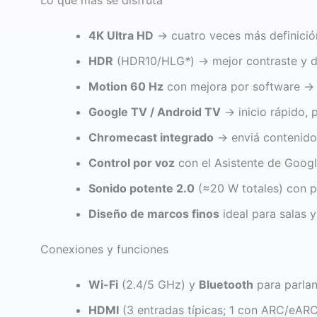
4K Ultra HD
→ cuatro veces más definición
HDR
(HDR10/HLG
*
) → mejor contraste y d
Motion 60 Hz
con mejora por software → f
Google TV / Android TV
→ inicio rápido, 
Chromecast integrado
→ enviá contenido 
Control por voz
con el Asistente de Googl
Sonido potente 2.0
(≈20 W totales) con 
Diseño de marcos finos
ideal para salas 
Conexiones y funciones
Wi-Fi
(2.4/5 GHz) y
Bluetooth
para parlan
HDMI
(3 entradas típicas; 1 con ARC/eAR