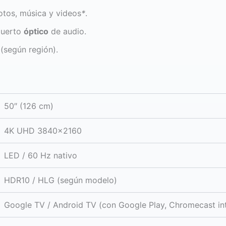
otos, música y videos
*
.
puerto
óptico
de audio.
 (según región).
50″ (126 cm)
4K UHD 3840×2160
LED / 60 Hz nativo
HDR10 / HLG (según modelo)
Google TV / Android TV (con Google Play, Chromecast in