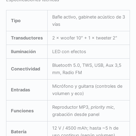
Bafle activo, gabinete acústico de 3
Tipo
vías
Transductores
2 × woofer 10″ + 1 × tweeter 2″
Iluminación
LED con efectos
Bluetooth 5.0, TWS, USB, Aux 3,5
Conectividad
mm, Radio FM
Micrófono y guitarra (controles de
Entradas
volumen y eco)
Reproductor MP3,
priority mic
,
Funciones
grabación desde panel
12 V / 4500 mAh; hasta ~5 h de
Batería
uso continuo (según volumen)