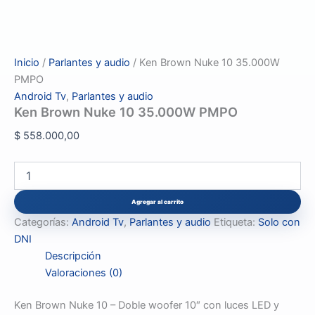
Inicio
/
Parlantes y audio
/ Ken Brown Nuke 10 35.000W
PMPO
Android Tv
,
Parlantes y audio
Ken Brown Nuke 10 35.000W PMPO
$
558.000,00
Ken
Brown
Nuke
Agregar al carrito
10
Categorías:
Android Tv
,
Parlantes y audio
Etiqueta:
Solo con
35.000W
PMPO
DNI
cantidad
Descripción
Valoraciones (0)
Ken Brown Nuke 10 – Doble woofer 10″ con luces LED y